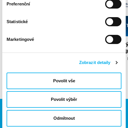
Preferenční
Statistické
Marketingové
Společnost Arista Networks byla v
Praktick
globální analytické zprávě zařazena
Mikroseg
mezi lídry trhu
25. 06. 2026
Zobrazit detaily
16. 07. 2026
Aktuality
Povolit vše
Více aktualit
Povolit výběr
Odmítnout