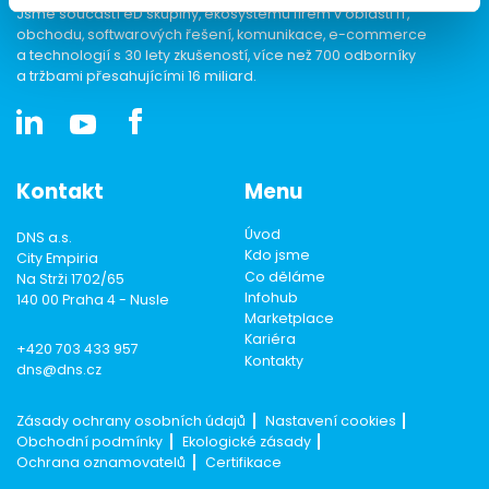
Jsme součástí eD skupiny, ekosystému firem v oblasti IT,
obchodu, softwarových řešení, komunikace, e-commerce
a technologií s 30 lety zkušeností, více než 700 odborníky
a tržbami přesahujícími 16 miliard.
Kontakt
Menu
Úvod
DNS a.s.
Kdo jsme
City Empiria
Co děláme
Na Strži 1702/65
Infohub
140 00 Praha 4 - Nusle
Marketplace
Kariéra
+420 703 433 957
Kontakty
dns@dns.cz
Zásady ochrany osobních údajů
Nastavení cookies
Obchodní podmínky
Ekologické zásady
Ochrana oznamovatelů
Certifikace