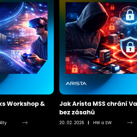
ks Workshop &
Jak Arista MSS chrání Vaš
bez zásahů
lity
20. 02. 2026
HW a SW