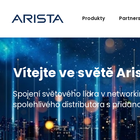
Produkty
Partner
Vítejte ve světě Ar
Spojení světového lídra v network
spolehlivého distributora s přida