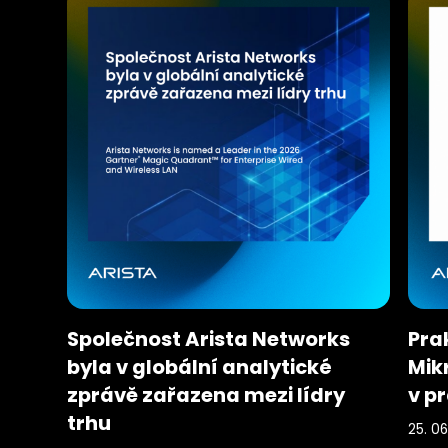
Společnost Arista Networks
Pra
byla v globální analytické
Mik
zprávě zařazena mezi lídry
v pr
trhu
25. 06