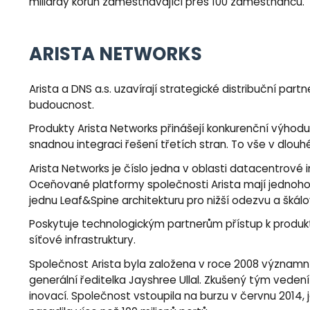
miliardy korun zaměstnávající přes 100 zaměstnanců.
ARISTA NETWORKS
Arista a DNS a.s. uzavírají strategické distribuční part
budoucnost.
Produkty Arista Networks přinášejí konkurenční výhodu
snadnou integraci řešení třetích stran. To vše v dlou
Arista Networks je číslo jedna v oblasti datacentrové 
Oceňované platformy společnosti Arista mají jednoho 
jednu Leaf&Spine architekturu pro nižší odezvu a škál
Poskytuje technologickým partnerům přístup k produk
síťové infrastruktury.
Společnost Arista byla založena v roce 2008 význam
generální ředitelka Jayshree Ullal. Zkušený tým vedení 
inovací. Společnost vstoupila na burzu v červnu 2014