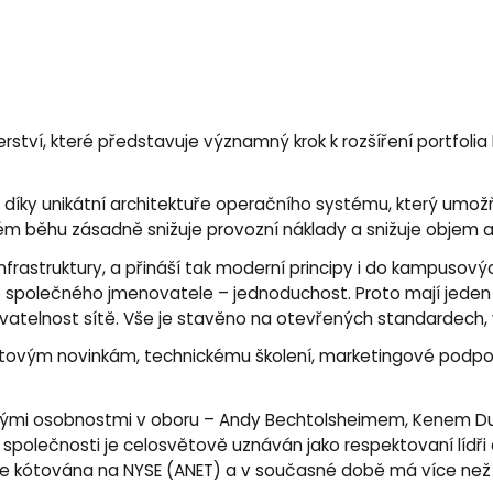
nerství, které představuje významný krok k rozšíření portfolia
 díky unikátní architektuře operačního systému, který umož
hém běhu zásadně snižuje provozní náklady a snižuje objem a
infrastruktury, a přináší tak moderní principy i do kampusov
společného jmenovatele – jednoduchost. Proto mají jeden im
ovatelnost sítě. Vše je stavěno na otevřených standardech, 
tovým novinkám, technickému školení, marketingové podpoř
nými osobnostmi v oboru – Andy Bechtolsheimem, Kenem Du
společnosti je celosvětově uznáván jako respektovaní lídři a v
, je kótována na NYSE (ANET) a v současné době má více ne