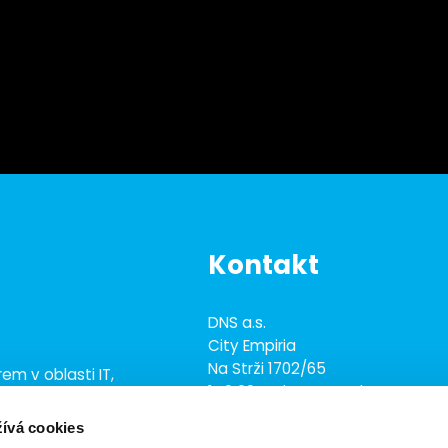
Kontakt
DNS a.s.
City Empiria
Na Strži 1702/65
em v oblasti IT,
140 00 Praha 4 - Nusle
ace, e-commerce
ež 700 odborníky
ívá cookies
+420 703 433 957