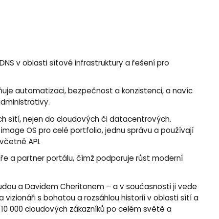
 DNS v oblasti síťové infrastruktury a řešení pro
ňuje automatizaci, bezpečnost a konzistenci, a navíc
dministrativy.
ých sítí, nejen do cloudových či datacentrových.
age OS pro celé portfolio, jednu správu a používají
včetně API.
e a partner portálu, čímž podporuje růst moderní
dou a Davidem Cheritonem – a v současnosti ji vede
izionáři s bohatou a rozsáhlou historií v oblasti sítí a
ž 10 000 cloudových zákazníků po celém světě a