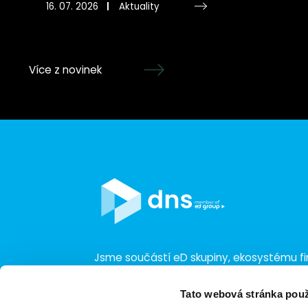
16. 07. 2026
Aktuality
Více z novinek
Jsme součástí eD skupiny, ekosystému fir
obchodu, softwarových řešení, komunik
a technologií s 30 lety zkušeností, více n
Tato webová stránka použ
a tržbami přesahujícími 16 miliard.