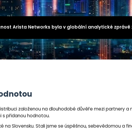
nost Arista Networks byla v globální analytické zprávě z
hodnotou
stribuci založenou na dlouhodobé důvěře mezi partnery a n
ci s přidanou hodnotou.
ké na Slovensku. Stali jsme se úspěšnou, sebevědomou a fin