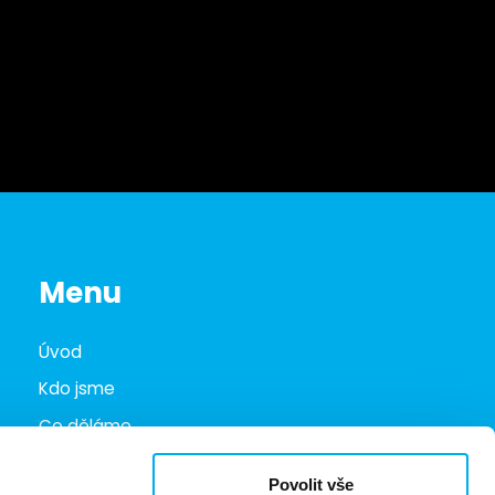
Menu
Úvod
Kdo jsme
Co děláme
Infohub
Povolit vše