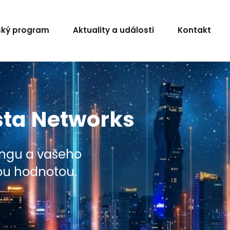
ský program
Aktuality a události
Kontakt
ista Networks
ingu a vašeho
nou hodnotou.